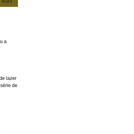
ou a
de lazer
 série de
s