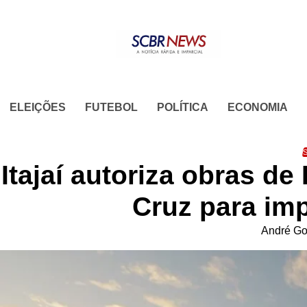
Skip
to
content
ELEIÇÕES
FUTEBOL
POLÍTICA
ECONOMIA
S
Itajaí autoriza obras d
Cruz para im
André Go