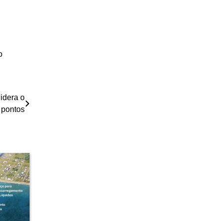
o
lidera o
 pontos