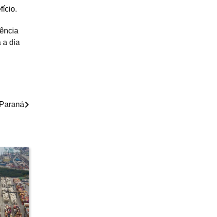
ício.
uência
 a dia
 Paraná