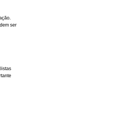
lação.
odem ser
listas
rtante