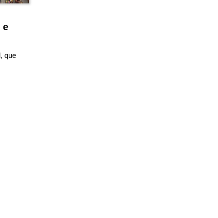
 e
, que