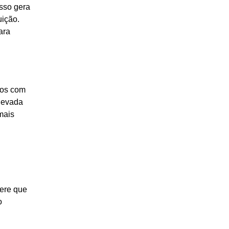
isso gera
uição.
ara
stos com
elevada
mais
ere que
o