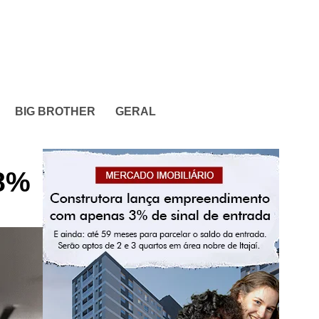
BIG BROTHER
GERAL
18%