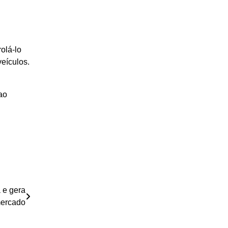
olá-lo
veículos.
ao
 e gera
mercado