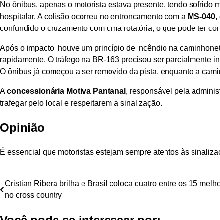
No ônibus, apenas o motorista estava presente, tendo sofrid
hospitalar. A colisão ocorreu no entroncamento com a
MS-040
,
confundido o cruzamento com uma rotatória, o que pode ter cont
Após o impacto, houve um princípio de incêndio na caminhone
rapidamente. O tráfego na BR-163 precisou ser parcialmente int
O ônibus já começou a ser removido da pista, enquanto a cami
A
concessionária Motiva Pantanal
, responsável pela adminis
trafegar pelo local e respeitarem a sinalização.
Opinião
É essencial que motoristas estejam sempre atentos às sinalizaç
Navegação
Cristian Ribera brilha e Brasil coloca quatro entre os 15 melh
no cross country
de
Você pode se interessar por: