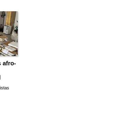
 afro-
l
istas