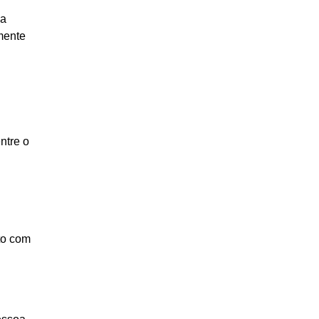
ma
lmente
ntre o
to com