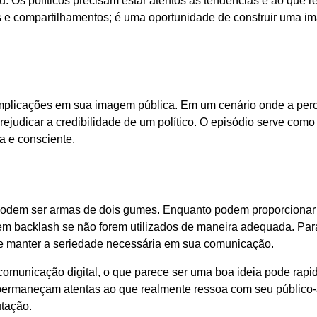
u. Os políticos precisam estar atentos às tendências e ao que 
es e compartilhamentos; é uma oportunidade de construir uma 
implicações em sua imagem pública. Em um cenário onde a pe
rejudicar a credibilidade de um político. O episódio serve com
a e consciente.
al podem ser armas de dois gumes. Enquanto podem proporciona
m backlash se não forem utilizados de maneira adequada. Par
el e manter a seriedade necessária em sua comunicação.
comunicação digital, o que parece ser uma boa ideia pode rap
s permaneçam atentas ao que realmente ressoa com seu público-
tação.