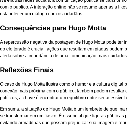
Na era das redes sociais, a comunicação política se transformo
com o público. A interação online não se resume apenas a lik
estabelecer um diálogo com os cidadãos.
Consequências para Hugo Motta
A repercussão negativa da postagem de Hugo Motta pode ter 
do eleitorado é crucial, ações que resultam em piadas podem p
alerta sobre a importância de uma comunicação mais cuidados
Reflexões Finais
O caso de Hugo Motta ilustra como o humor e a cultura digit
conexão mais próxima com o público, também podem resultar e
políticos, a chave é encontrar um equilíbrio entre ser acessív
Em suma, a situação de Hugo Motta é um lembrete de que, na 
se transformar em um fiasco. É essencial que figuras pública
evitando armadilhas que possam prejudicar sua imagem e repu