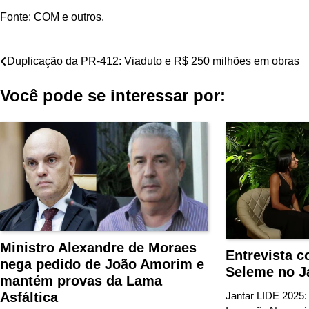
Fonte: COM e outros.
Navegação
Duplicação da PR-412: Viaduto e R$ 250 milhões em obras
de
Você pode se interessar por:
Post
Ministro Alexandre de Moraes
Entrevista c
nega pedido de João Amorim e
Seleme no J
mantém provas da Lama
Asfáltica
Jantar LIDE 2025: