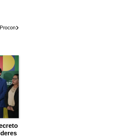
 Procon
ecreto
íderes