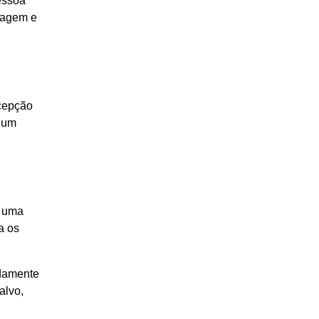
ressoa
imagem e
rcepção
o um
r uma
a os
idamente
alvo,