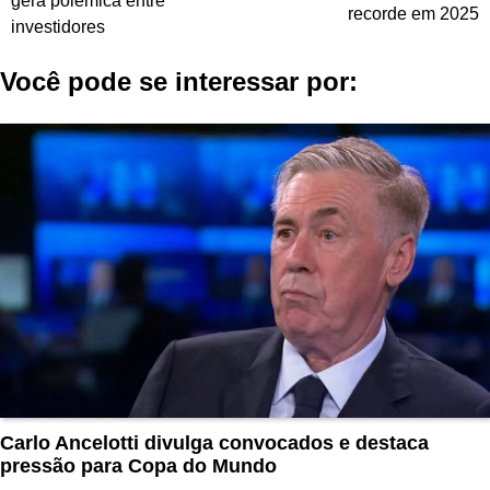
gera polêmica entre
recorde em 2025
Post
investidores
Você pode se interessar por:
Carlo Ancelotti divulga convocados e destaca
pressão para Copa do Mundo