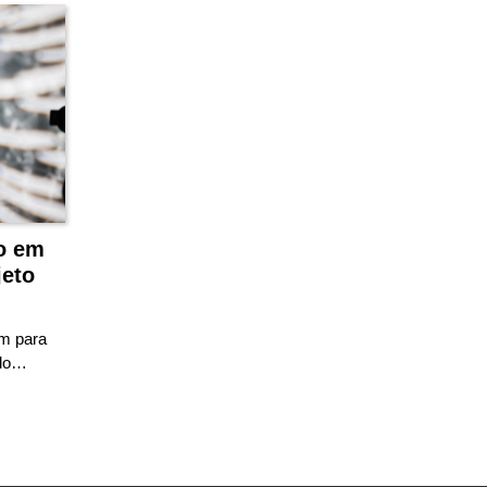
ão em
jeto
em para
 do…