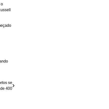
 o
Russell
omeçado
iando
rtos se
 de 400