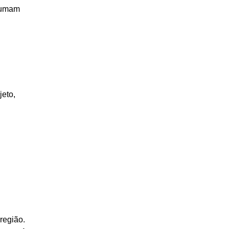
stumam
jeto,
região.