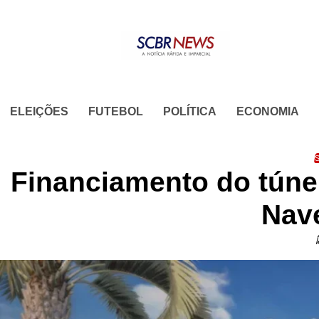
Skip
to
content
ELEIÇÕES
FUTEBOL
POLÍTICA
ECONOMIA
S
Financiamento do túnel
Nav