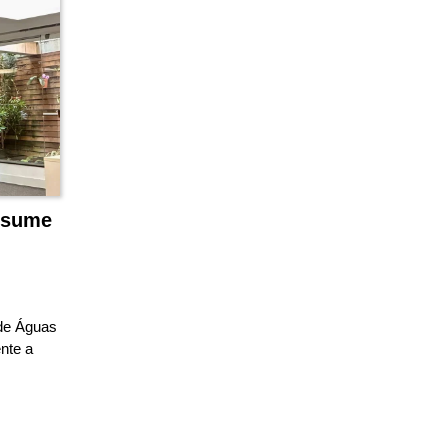
ssume
de Águas
nte a