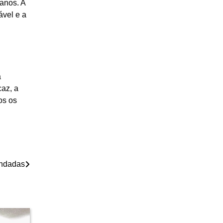
anos. A
ável e a
a
az, a
os os
undadas