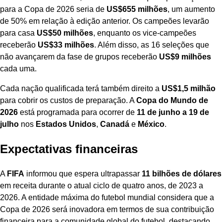
para a Copa de 2026 seria de
US$655 milhões
, um aumento
de 50% em relação à edição anterior. Os campeões levarão
para casa
US$50 milhões
, enquanto os vice-campeões
receberão
US$33 milhões
. Além disso, as 16 seleções que
não avançarem da fase de grupos receberão
US$9 milhões
cada uma.
Cada nação qualificada terá também direito a
US$1,5 milhão
para cobrir os custos de preparação. A
Copa do Mundo de
2026
está programada para ocorrer de
11 de junho a 19 de
julho
nos
Estados Unidos
,
Canadá
e
México
.
Expectativas financeiras
A
FIFA
informou que espera ultrapassar
11 bilhões de dólares
em receita durante o atual ciclo de quatro anos, de 2023 a
2026. A entidade máxima do futebol mundial considera que a
Copa de 2026 será inovadora em termos de sua contribuição
financeira para a comunidade global do futebol, destacando