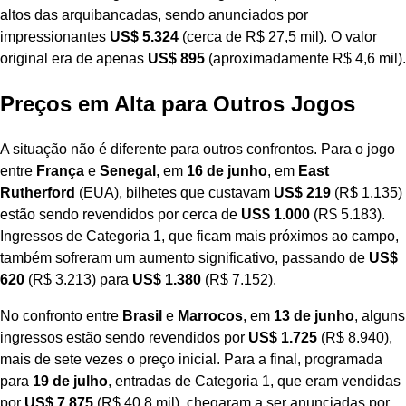
altos das arquibancadas, sendo anunciados por
impressionantes
US$ 5.324
(cerca de R$ 27,5 mil). O valor
original era de apenas
US$ 895
(aproximadamente R$ 4,6 mil).
Preços em Alta para Outros Jogos
A situação não é diferente para outros confrontos. Para o jogo
entre
França
e
Senegal
, em
16 de junho
, em
East
Rutherford
(EUA), bilhetes que custavam
US$ 219
(R$ 1.135)
estão sendo revendidos por cerca de
US$ 1.000
(R$ 5.183).
Ingressos de Categoria 1, que ficam mais próximos ao campo,
também sofreram um aumento significativo, passando de
US$
620
(R$ 3.213) para
US$ 1.380
(R$ 7.152).
No confronto entre
Brasil
e
Marrocos
, em
13 de junho
, alguns
ingressos estão sendo revendidos por
US$ 1.725
(R$ 8.940),
mais de sete vezes o preço inicial. Para a final, programada
para
19 de julho
, entradas de Categoria 1, que eram vendidas
por
US$ 7.875
(R$ 40,8 mil), chegaram a ser anunciadas por