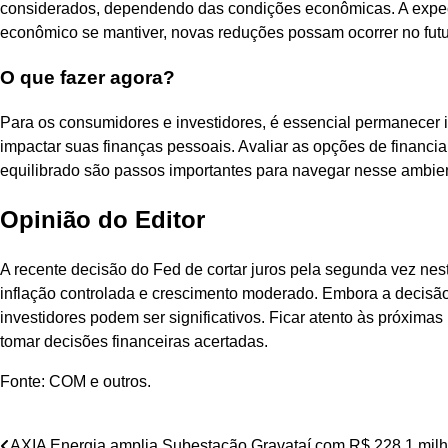
considerados, dependendo das condições econômicas. A expecta
econômico se mantiver, novas reduções possam ocorrer no futu
O que fazer agora?
Para os consumidores e investidores, é essencial permanecer
impactar suas finanças pessoais. Avaliar as opções de financ
equilibrado são passos importantes para navegar nesse amb
Opinião do Editor
A recente decisão do Fed de cortar juros pela segunda vez nes
inflação controlada e crescimento moderado. Embora a decisã
investidores podem ser significativos. Ficar atento às próxim
tomar decisões financeiras acertadas.
Fonte: COM e outros.
AXIA Energia amplia Subestação Gravataí com R$ 228,1 mil