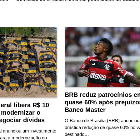
BRB reduz patrocínios e
quase 60% após prejuíz
ral libera R$ 10
Banco Master
 modernizar o
egociar dívidas
O Banco de Brasília (BRB) anuncio
drástica redução de quase 60% no va
l anunciou um investimento
destinado…
para a modernização do