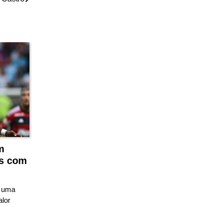
m
os com
u uma
lor