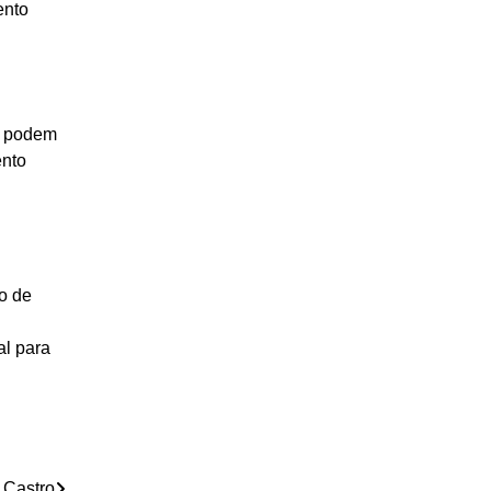
ento
s podem
ento
o de
al para
 Castro