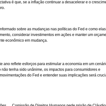
tiva é que, se a inflação continuar a desacelerar e o crescim
ro.
 informado sobre as mudanças nas políticas do Fed e como ela
iamento, considerar investimentos em ações e manter um orçam
iente econômico em mudança.
te ano reflete esforços para estimular a economia em um cenári
o não tenha sido unânime, os impactos para consumidores e
as movimentações do Fed e entender suas implicações será cruci
hões
Comissão de Direitos Humanos pede prisão de Cláudio