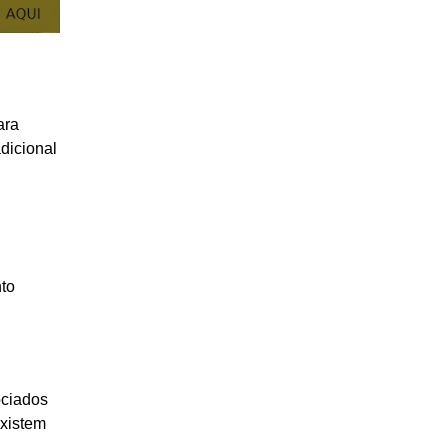
ara
dicional
nto
ociados
existem