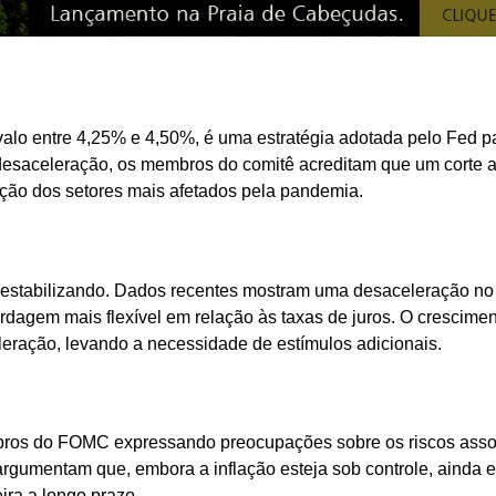
valo entre 4,25% e 4,50%, é uma estratégia adotada pelo Fed p
desaceleração, os membros do comitê acreditam que um corte a
ção dos setores mais afetados pela pandemia.
se estabilizando. Dados recentes mostram uma desaceleração no
dagem mais flexível em relação às taxas de juros. O crescime
leração, levando a necessidade de estímulos adicionais.
embros do FOMC expressando preocupações sobre os riscos ass
rgumentam que, embora a inflação esteja sob controle, ainda 
ira a longo prazo.