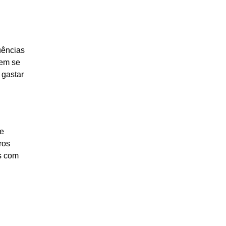
ências
dem se
 gastar
te
ros
as com