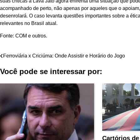
suas críticas à Lava Jato agora enfrenta uma situação que pode
acompanhado de perto, não apenas por aqueles que o apoiam,
desenrolará. O caso levanta questões importantes sobre a ética
relevantes no Brasil atual.
Fonte: COM e outros.
Navegação
Ferroviária x Criciúma: Onde Assistir e Horário do Jogo
de
Você pode se interessar por:
Post
Cartórios d