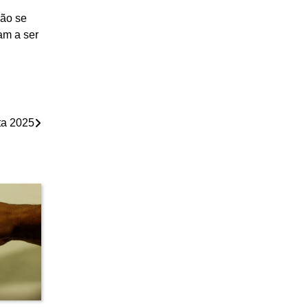
ção se
am a ser
ta 2025