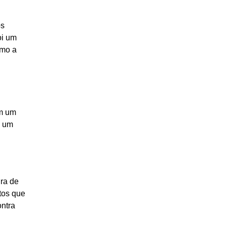
os
oi um
omo a
em um
u um
ura de
tos que
ontra