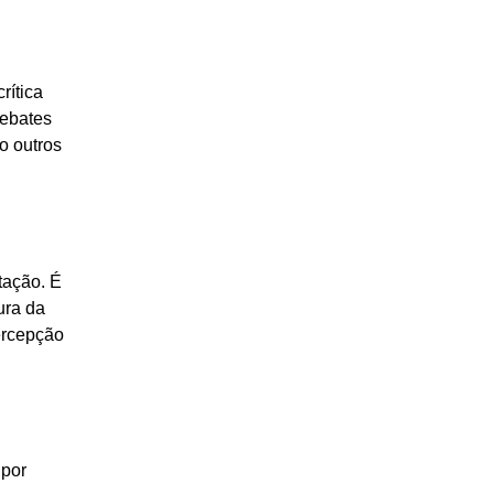
rítica
debates
o outros
tação. É
ura da
ercepção
 por