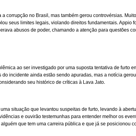
a a corrupção no Brasil, mas também gerou controvérsias. Muit
ou seus limites legais, violando direitos fundamentais. Appio f
iderava abusos de poder, chamando a atenção para questões c
êmica ao ser investigado por uma suposta tentativa de furto 
 do incidente ainda estão sendo apuradas, mas a notícia gero
nsiderando seu histórico de críticas à Lava Jato.
 uma situação que levantou suspeitas de furto, levando à abert
evidências e ouvirão testemunhas para entender melhor os even
 alguém que tem uma carreira pública e que já se posicionou c