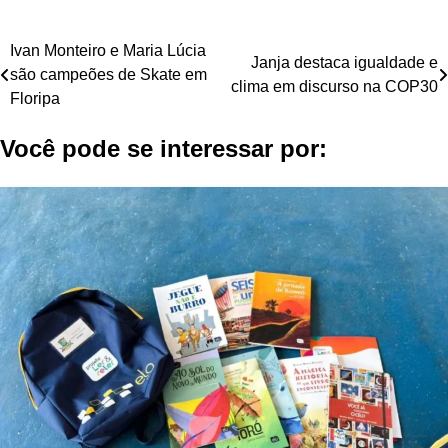
Navegação
Ivan Monteiro e Maria Lúcia
Janja destaca igualdade e
são campeões de Skate em
de
clima em discurso na COP30
Floripa
Post
Você pode se interessar por: