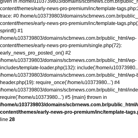
given in /home/u103739803/domains/scbrnews.com.br/public_
content/themes/early-news-pro-premium/inc/template-tags.php:
trace: #0 /home/u103739803/domains/scbrnews.com.br/public_
content/themes/early-news-pro-premium/inc/template-tags.php(
sprintf() #1
/home/u103739803/domains/scbrnews.com.br/public_html/wp-
content/themes/early-news-pro-premium/single.php(72):
early_news_pro_posted_on() #2
/home/u103739803/domains/scbrnews.com.br/public_html/wp-
includes/template-loader.php(132): include('/home/u10373980...
/home/u103739803/domains/scbrnews.com.br/public_html/wp-b
header.php(19): require_once('/home/u10373980...') #4
/home/u103739803/domains/scbrnews.com.br/public_html/inde
require('/home/u10373980...') #5 {main} thrown in
/home/u103739803/domains/scbrnews.com.br/public_html/
content/themes/early-news-pro-premium/inc/template-tags
line
28