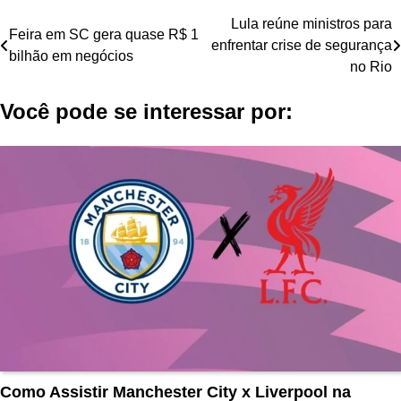
Navegação
Lula reúne ministros para
Feira em SC gera quase R$ 1
enfrentar crise de segurança
de
bilhão em negócios
no Rio
Post
Você pode se interessar por:
Como Assistir Manchester City x Liverpool na