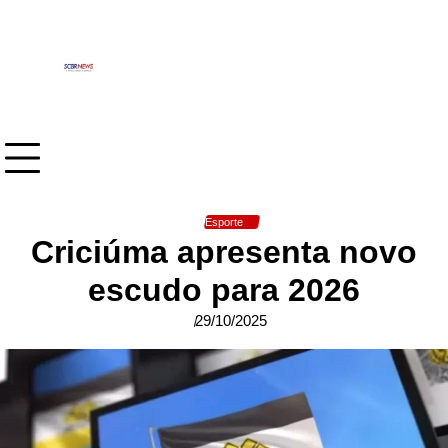
Skip
to
content
Esporte
Criciúma apresenta novo
escudo para 2026
29/10/2025