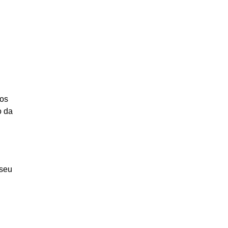
nos
o da
 seu