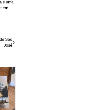
a
é uma
te em
 de São
José