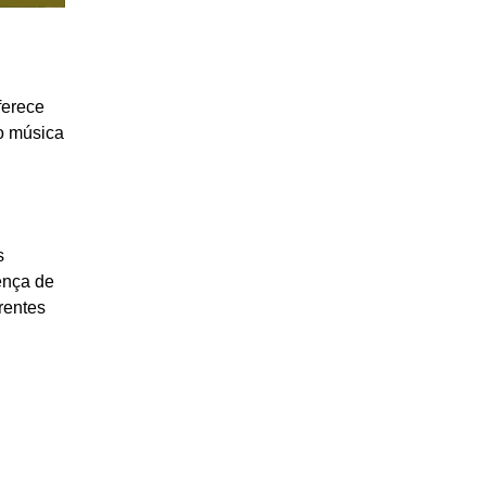
ferece
mo música
s
ença de
rentes