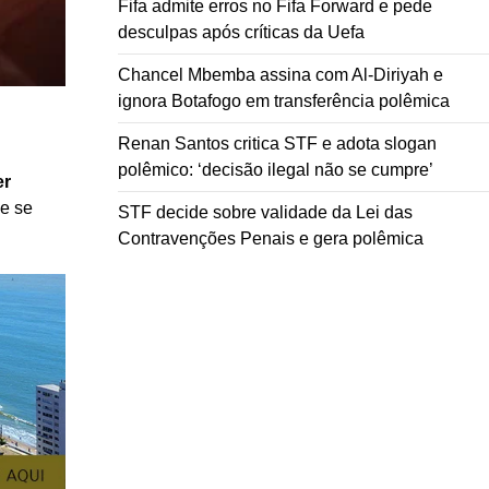
Fifa admite erros no Fifa Forward e pede
desculpas após críticas da Uefa
Chancel Mbemba assina com Al-Diriyah e
ignora Botafogo em transferência polêmica
Renan Santos critica STF e adota slogan
polêmico: ‘decisão ilegal não se cumpre’
er
ue se
STF decide sobre validade da Lei das
Contravenções Penais e gera polêmica