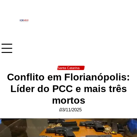
Skip
to
content
Santa Catarina
Conflito em Florianópolis:
Líder do PCC e mais três
mortos
03/11/2025