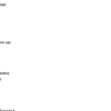
star
em ser
todos
e
Janeiro