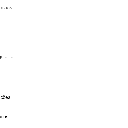
em aos
eral, a
ações.
ados