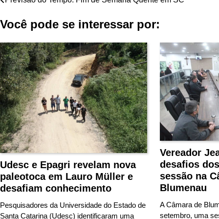
Navegação
de
Você pode se interessar por:
Post
Vereador Je
desafios do
Udesc e Epagri revelam nova
sessão na C
paleotoca em Lauro Müller e
Blumenau
desafiam conhecimento
A Câmara de Blume
Pesquisadores da Universidade do Estado de
setembro, uma se
Santa Catarina (Udesc) identificaram uma