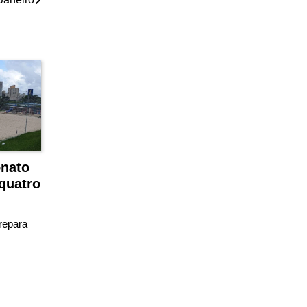
onato
quatro
prepara