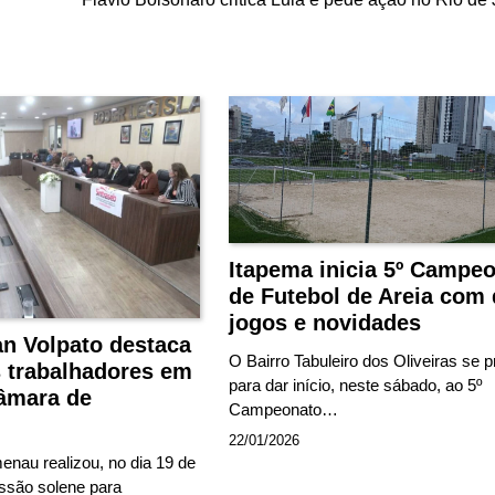
Itapema inicia 5º Campe
de Futebol de Areia com 
jogos e novidades
an Volpato destaca
O Bairro Tabuleiro dos Oliveiras se 
s trabalhadores em
para dar início, neste sábado, ao 5º
âmara de
Campeonato…
22/01/2026
nau realizou, no dia 19 de
ssão solene para