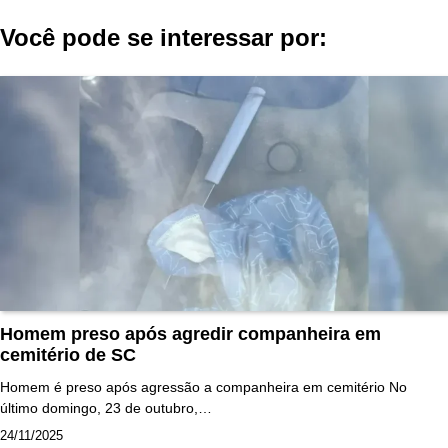
Post
Você pode se interessar por:
Homem preso após agredir companheira em
cemitério de SC
Homem é preso após agressão a companheira em cemitério No
último domingo, 23 de outubro,…
24/11/2025