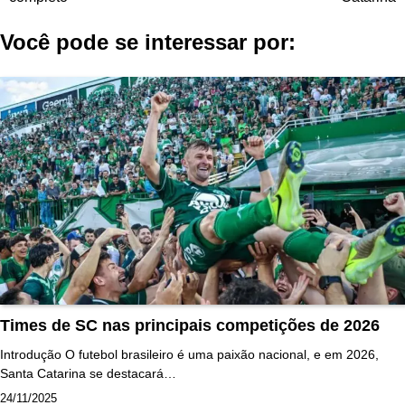
Post
Você pode se interessar por:
Times de SC nas principais competições de 2026
Introdução O futebol brasileiro é uma paixão nacional, e em 2026,
Santa Catarina se destacará…
24/11/2025