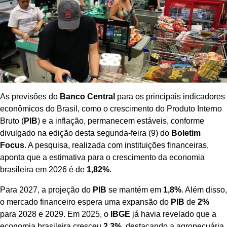
As previsões do
Banco Central
para os principais indicadores
econômicos do Brasil, como o crescimento do Produto Interno
Bruto (
PIB
) e a inflação, permanecem estáveis, conforme
divulgado na edição desta segunda-feira (9) do
Boletim
Focus
. A pesquisa, realizada com instituições financeiras,
aponta que a estimativa para o crescimento da economia
brasileira em 2026 é de
1,82%
.
Para 2027, a projeção do
PIB
se mantém em
1,8%
. Além disso,
o mercado financeiro espera uma expansão do
PIB
de
2%
para 2028 e 2029. Em 2025, o
IBGE
já havia revelado que a
economia brasileira cresceu
2,3%
, destacando a agropecuária