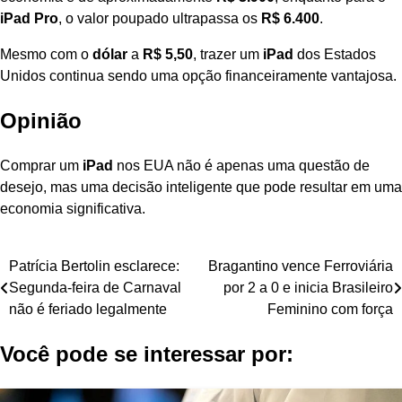
iPad Pro
, o valor poupado ultrapassa os
R$ 6.400
.
Mesmo com o
dólar
a
R$ 5,50
, trazer um
iPad
dos Estados
Unidos continua sendo uma opção financeiramente vantajosa.
Opinião
Comprar um
iPad
nos EUA não é apenas uma questão de
desejo, mas uma decisão inteligente que pode resultar em uma
economia significativa.
Navegação
Patrícia Bertolin esclarece:
Bragantino vence Ferroviária
Segunda-feira de Carnaval
por 2 a 0 e inicia Brasileiro
de
não é feriado legalmente
Feminino com força
Post
Você pode se interessar por: