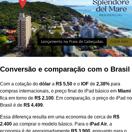
Conversão e comparação com o Brasil
Com a cotação do
dólar
a
R$ 5,50
e o
IOF
de
2,38%
para
compras internacionais, o preço final do iPad básico em
Miami
fica em torno de
R$ 2.100
. Em comparação, o preço do iPad no
Brasil é de
R$ 4.499
.
Essa diferença resulta em uma economia de cerca de
R$
2.400
ao comprar o modelo básico. Para o
iPad Air
, a
economia é de aproximadamente
R$ 3.900
, enquanto para o