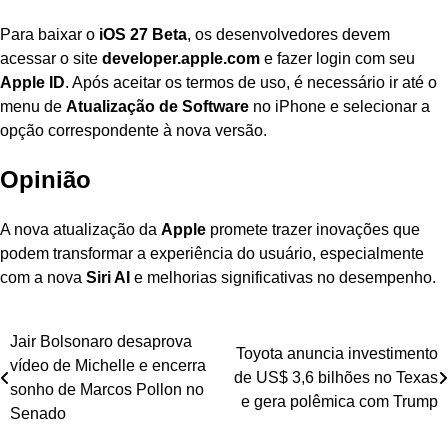
Para baixar o
iOS 27 Beta
, os desenvolvedores devem
acessar o site
developer.apple.com
e fazer login com seu
Apple ID
. Após aceitar os termos de uso, é necessário ir até o
menu de
Atualização de Software
no iPhone e selecionar a
opção correspondente à nova versão.
Opinião
A nova atualização da
Apple
promete trazer inovações que
podem transformar a experiência do usuário, especialmente
com a nova
Siri AI
e melhorias significativas no desempenho.
Navegação
Jair Bolsonaro desaprova
Toyota anuncia investimento
vídeo de Michelle e encerra
de
de US$ 3,6 bilhões no Texas
sonho de Marcos Pollon no
e gera polêmica com Trump
Post
Senado