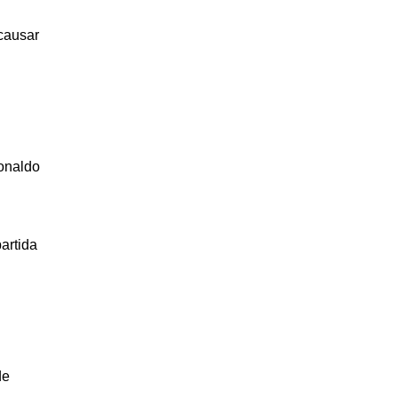
causar
Ronaldo
artida
de