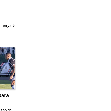
crianças
para
esão de