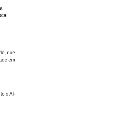
 a
ocal
do, que
dade em
to o Al-